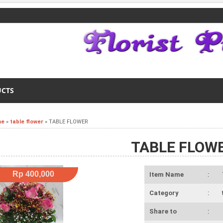
UCTS
me
»
table flower
»
TABLE FLOWER
TABLE FLOW
Rp 400,000
Item Name
:
Category
:
Share to
: