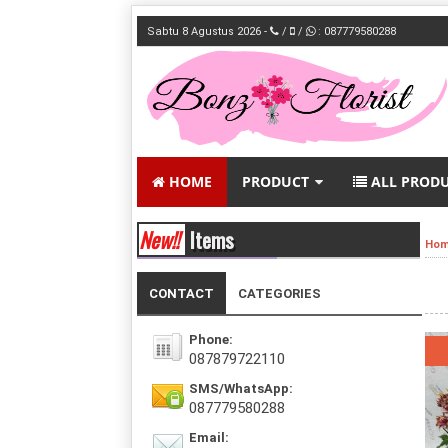
Sabtu 8 Agustus 2026 -
/
/
: 087779580288
HOME
PRODUCT
ALL PROD
New!!
Items
Ho
CONTACT
CATEGORIES
Phone:
087879722110
SMS/WhatsApp:
087779580288
Email: